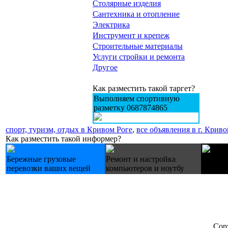
Столярные изделия
Сантехника и отопление
Электрика
Инструмент и крепеж
Строительные материалы
Услуги стройки и ремонта
Другое
Как разместить такой таргет?
Выполняем спортивную
разметку 0687874865
спорт, туризм, отдых в Кривом Роге
,
все объявления в г. Криво
Как разместить такой информер?
Бережные грузовые
Ремонт и настройка
Купуєм
перевозки ваших вещей
компьютеров и ноутбу
холоди
Cop