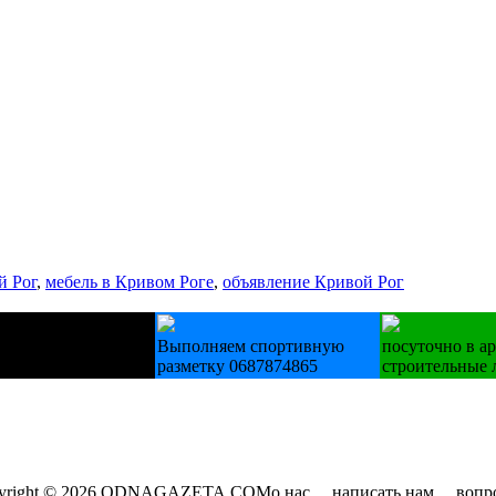
й Рог
,
мебель в Кривом Роге
,
объявление Кривой Рог
о техніку Б/У
Выполняем спортивную
посуточно в а
льники пральні
разметку 0687874865
строительные 
yright © 2026 ODNAGAZETA.COM
о нас
написать нам
вопр