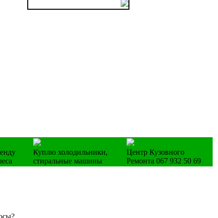
ренду
Куплю холодильники,
Центр Кузовного
леса
стиральные машины
Ремонта 067 932 50 69
осы?