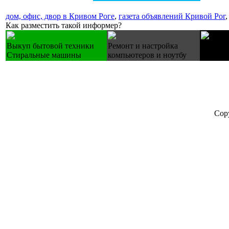
дом, офис, двор в Кривом Роге
,
газета объявлений Кривой Рог
Как разместить такой информер?
Выкуп бытовой техники
Ремонт и настройка
Купуємо
Стиральные машины
компьютеров и ноутбу
холодил
Cop