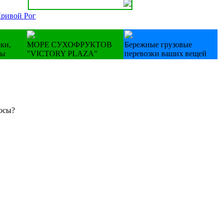
Кривой Рог
ки,
МОРЕ СУХОФРУКТОВ
Бережные грузовые
ны
"VICTORY PLAZA"
перевозки ваших вещей
осы?