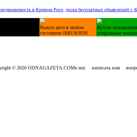
,
недвижимость в Кривом Роге
,
доска бесплатных объявлений г. 
 техніку Б/У
Выкуп авто в любом
Куплю холодильни
ьники пральні
состоянии 0681563039
стиральные маши
yright © 2026 ODNAGAZETA.COM
о нас
написать нам
вопр