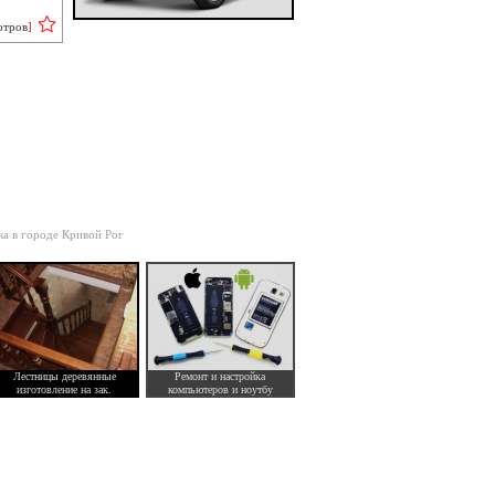
отров
]
ка в городе Кривой Рог
Лестницы деревянные
Ремонт и настройка
изготовление на зак.
компьютеров и ноутбу