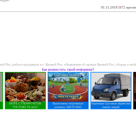
01.11.2019
[
672 просм
вой Рог
,
работа продавцом в г. Кривой Рог
,
объявления об аренде Кривой Рог
,
уборка и мой
Как разместить такой информер?
МОРЕ СУХОФРУКТОВ
Выполняем спортивную
Бережные грузовые перевозки
"VICTORY PLAZA"
разметку 0687874865
ваших вещей