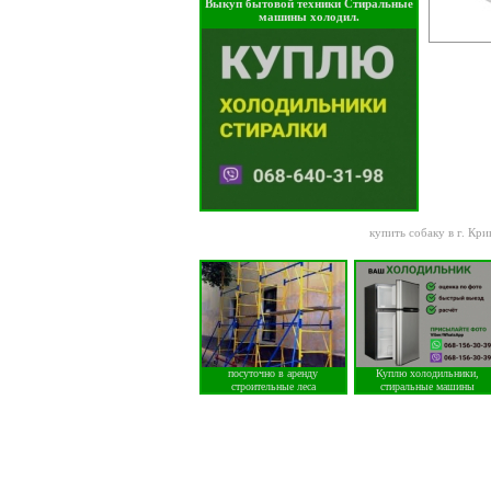
Выкуп бытовой техники Стиральные
машины холодил.
купить собаку в г. Кри
посуточно в аренду
Куплю холодильники,
строительные леса
стиральные машины