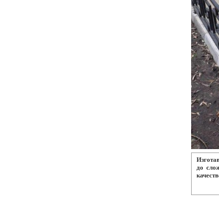
Изготав
до сло
качеств