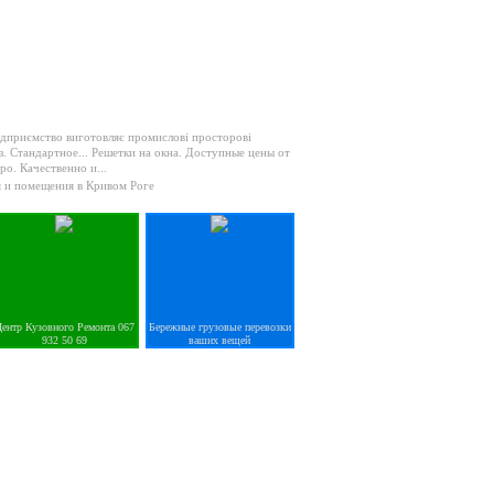
дприємство виготовляє промислові просторові
з. Стандартное...
Решетки на окна. Доступные цены от
ро. Качественно и...
 и помещения в Кривом Роге
ентр Кузовного Ремонта 067
Бережные грузовые перевозки
932 50 69
ваших вещей