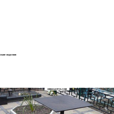
№1 в Кривом Роге
ские изделия