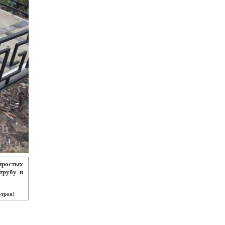
простых
трубу и
отров
]