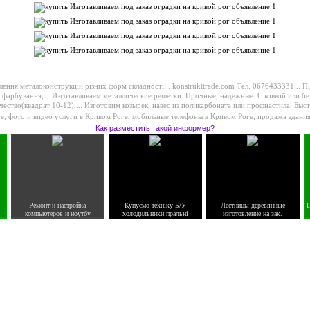
ення металоконструкцій різних форм складності... konstrukttrade.com Тел. 0676433331...
Пі
 фарбування,...
Изготавливаем металлические решетки. Прочные, надежные. С ковкой или бе
ество(квадрат 10-12),...
Изготовим козырек, навес из поликарбоната или профнастила. Быст
ге
,
фото и видео услуги в Кривом Роге
,
мобильные телефоны в Кривом Роге
,
продажа здания
Как разместить такой информер?
Ремонт и настройка
Купуємо техніку Б/У
Лестницы деревянные
Ц
компьютеров и ноутбу
холодильники пральні
изготовление на зак.