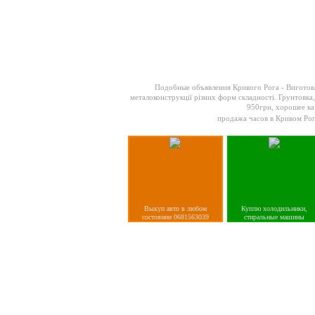
Подобные объявления Кривого Рога -
Виготовл
металоконструкції різних форм складності. Грунтовка,
950грн, хорошее кач
продажа часов в Кривом Ро
Выкуп авто в любом
Куплю холодильники,
состоянии 0681563039
стиральные машины