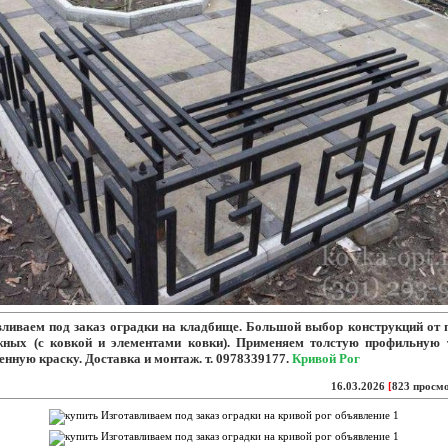
ливаем под заказ оградки на
кладбище. Большой выбор конструкций от 
жных (с ковкой и элементами ковки). Применяем толстую профильную 
енную краску. Доставка и монтаж. т. 0978339177.
Кривой Рог
16.03.2026
[
823 просм