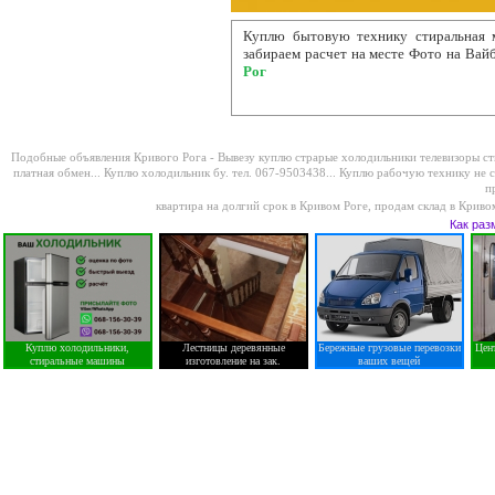
Куплю бытовую технику стиральная 
забираем расчет на месте Фото на Вай
Рог
Подобные объявления Кривого Рога -
Вывезу куплю страрые холодильники телевизоры с
платная обмен...
Куплю холодильник бу. тел. 067-9503438...
Куплю рабочую технику не с
п
квартира на долгий срок в Кривом Роге
,
продам склад в Криво
Как раз
Куплю холодильники,
Лестницы деревянные
Бережные грузовые перевозки
Цен
стиральные машины
изготовление на зак.
ваших вещей