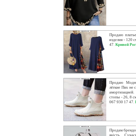
Продаю платье.
изделия - 120 с
47.
Кривой Рог
Продаю Модны
лёгкие Пвх не 
амортизацией.
стопы - 26, 8 с
067 930 17 47.
Продам брендов
якість Суча