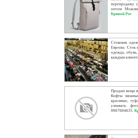
перепродажу (
оптом Можлив
Кривой Рог
Стоковая одеж
Европы. Сток 
одежда, обувь,
каждым клиент
Продаю вещи же
Кофты вязаны
красивые, туф
узнавать. фо
0967604635.
К