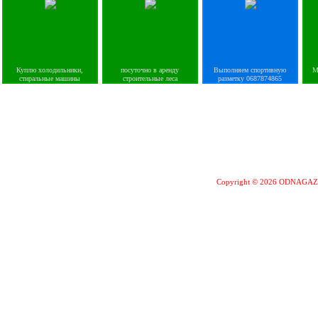
Куплю холодильники,
посуточно в аренду
Выполняем спортивную
М
стиральные машины
строительные леса
разметку 0687874865
Copyright © 2026 ODNAGA