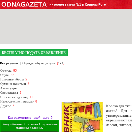
интернет газета №1 в Кривом Роге
БЕСПЛАТНО ПОДАТЬ ОБЪЯВЛЕНИЕ
Все разделы
|
Одежда, обувь, услуги
[
172
]
Одежда
83
Обувь
38
Головные уборы
5
Сумки и кошельки
6
Аксессуары
3
Спецодежда
6
Сток и секонд хенд
11
Изготовление и ремонт
8
Краска для тка
Другое
3
жизнь! Для п
универсальные,
Как разместить такой таргет?
окрашивают хло
Выкуп бытовой техники Стиральные
лавсан, нитрон
машины холодил.