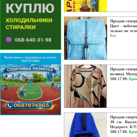
Продаю соверш
Цвет - небесн
только по тел
Рог
Выполняем спортивную разметку
0687874865
Продаю соверш
велика). Матер
586 17 89.
Кри
Продаю спорти
30 см. Высот
Недорого. Б/У.
586 17 89.
Кри