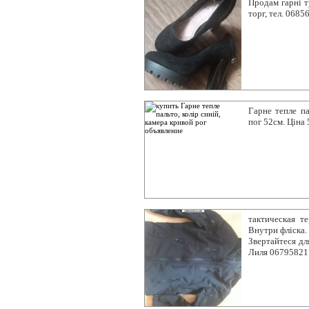
Продам гарні т
торг, тел. 068
Гарне тепле па
пог 52см. Ціна 
тактическая т
Внутри фліска.
Звертайтеся дл
Лиля 06795821