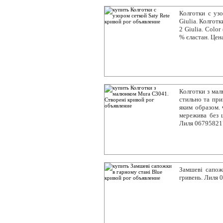
Колготки с уз
Giulia. Колготк
2 Giulia. Color
% єластан. Цен
Колготки з мал
стильно та при
яким образом. 
мережива без ш
Лиля 06795821
Замшеві сапож
гривень. Лиля 