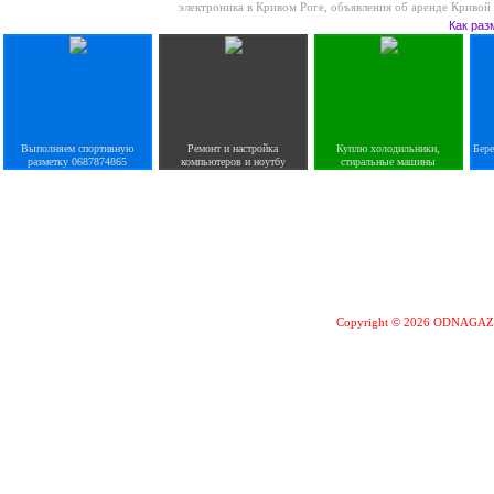
электроника в Кривом Роге
,
объявления об аренде Кривой
Как раз
Выполняем спортивную
Ремонт и настройка
Куплю холодильники,
Бер
разметку 0687874865
компьютеров и ноутбу
стиральные машины
Copyright © 2026 ODNAGA