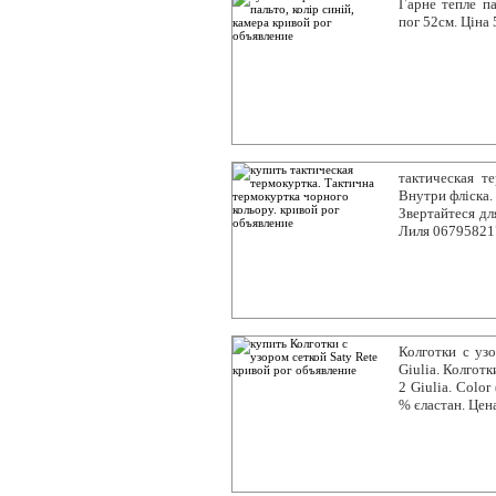
Гарне тепле па
пог 52см. Ціна 
тактическая т
Внутри фліска.
Звертайтеся дл
Лиля 06795821
Колготки с уз
Giulia. Колготк
2 Giulia. Color
% єластан. Цен