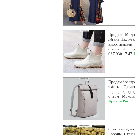
Продаю Модны
лёгкие Пвх не 
амортизацией.
стопы - 26, 8 с
067 930 17 47.
Продам брендов
якість Суча
перепродажу (
оптом Можлив
Кривой Рог
Стоковая одеж
Европы. Сток 