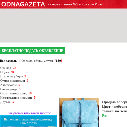
интернет газета №1 в Кривом Роге
БЕСПЛАТНО ПОДАТЬ ОБЪЯВЛЕНИЕ
Все разделы
|
Одежда, обувь, услуги
[
150
]
Одежда
75
Обувь
38
Головные уборы
3
Сумки и кошельки
6
Аксессуары
3
Спецодежда
5
Сток и секонд хенд
10
Изготовление и ремонт
5
Продаю соверш
Другое
3
Цвет - небесн
только по тел
Как разместить такой таргет?
Рог
Выполняем спортивную разметку
0687874865