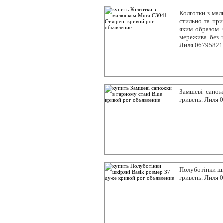
Колготки з мал
стильно та при
яким образом. 
мережива без ш
Лиля 06795821
Замшеві сапож
гривень. Лиля 
Полуботінки шк
гривень. Лиля 