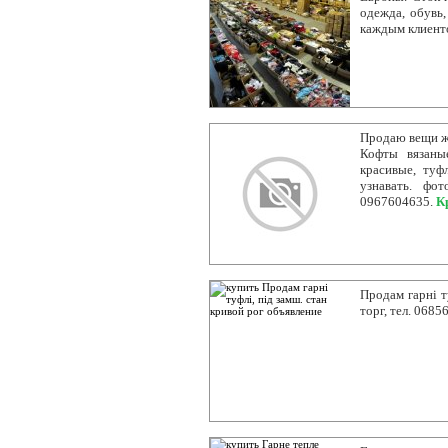
одежда, обувь,
каждым клиент
Продаю вещи же
Кофты вязаны
красивые, туф
узнавать. фо
0967604635.
К
Продам гарні т
торг, тел. 068