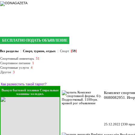
интернет газета №1 в Кривом Роге
БЕСПЛАТНО ПОДАТЬ ОБЪЯВЛЕНИЕ
Все разделы
|
Спорт, туризм, отдых
|
Спорт
[
59
]
Спортивный инвентарь
51
Спортивное питание
1
Спортивные услуги
4
Другое
3
Как разместить такой таргет?
Выкуп бытовой техники Стиральные
Комплект спортив
машины холодил.
0680082951. Иго
25.12.2022
[
330 про
вертолёт Predator