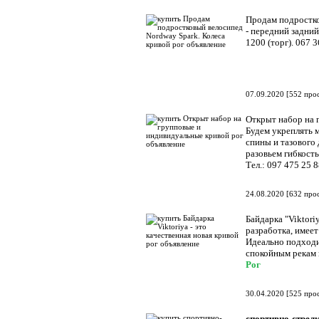
Продам подростко
- передний задни
1200 (торг). 067 
07.09.2020
[
552 про
Открыт набор на 
Будем укреплять 
спины и тазового
разовьем гибкост
Тел.: 097 475 25 8
24.08.2020
[
632 про
Байдарка "Viktori
разработка, имее
Идеально подходи
спокойным рекам 
Рог
30.04.2020
[
525 про
спортивно-стрел