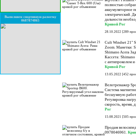
полностью собран
аккумуляторное пи
электрический. Д
Выполняем спортивную разметку
дальности необхо
0687874865
Кривой Рог
28.10.2022
[
289 про
Cult Windset 21" 
Zoom. Манетки: S
Shimano Acera За
Кассета: Shimano
с антипроколом и 
Кривой Рог
13.05.2022
[
452 про
Велотренажер Spo
Система магнитно
бесшумную работу
Регулировка нагру
скорость, время, 
Рог
15.08.2021
[
505 про
Продам велосипед
0978046961.
Кри