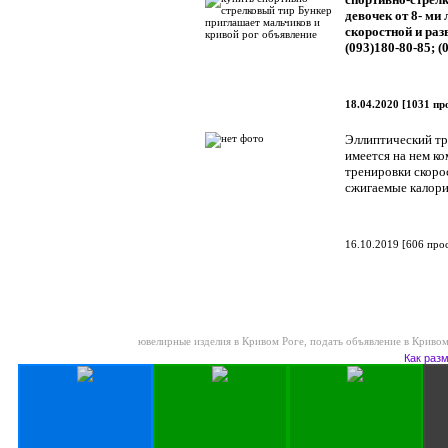
девочек от 8- ми 
скоростной и раз
(093)180-80-85; (
18.04.2020
[
1031 пр
Эллиптический тр
имеется на нем к
тренировки скорос
сжигаемые калори
16.10.2019
[
606 про
ювелирные изделия в Кривом Роге
,
подать объявление в Кривом
Как раз