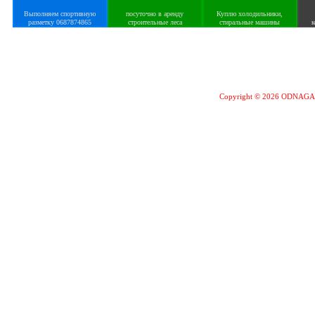
Выполняем спортивную
посуточно в аренду
Куплю холодильники,
разметку 0687874865
строительные леса
стиральные машины
к
Copyright © 2026 ODNAG