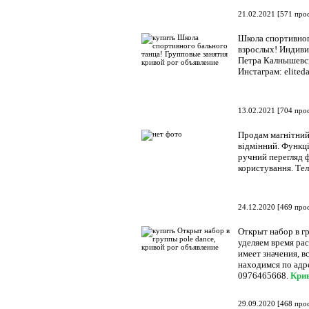
21.02.2021
[
571 про
Школа спортивног
взрослых! Индиви
Петра Калнышевск
Инстаграм: elited
13.02.2021
[
704 про
Продам магнітний
відмінний. Функці
ручний перегляд ф
користування. Тел
24.12.2020
[
469 про
Открыт набор в г
уделяем время рас
имеет значения, 
находимся по адре
0976465668.
Кри
29.09.2020
[
468 про