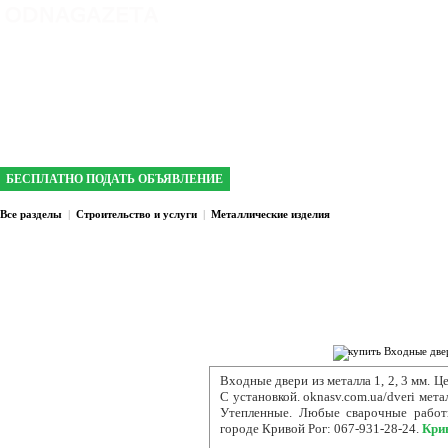
интернет газета №1 в Кривом Роге
БЕСПЛАТНО ПОДАТЬ ОБЪЯВЛЕНИЕ
Все разделы
|
Строительство и услуги
|
Металлические изделия
Входные двери из металла 1,
2, 3 мм. Ц
С установкой. oknasv.com.ua/dveri мета
Утепленные. Любые сварочные работы
городе Кривой Рог: 067-931-28-24.
Кри