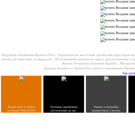
Подобные объявления Кривого Рога -
Підприємство виготовляє промислові просторові мет
клетки для животных, вольеры для...
Изготавливаем решетки на окна и другие бытовые и 
Купить Установить/Заменить Кривой...
Мы крупне
продажа бизнеса в г. Кривой Рог
,
работа охранником в Криво
Как раз
Выкуп авто в любом
Лестницы деревянные
Ремонт и настройка
состоянии 0681563039
изготовление на зак.
компьютеров и ноутбу