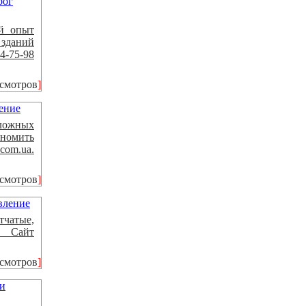
й опыт
 зданий
74-75-98
осмотров
]
ложных
ономить
com.ua.
осмотров
]
тчатые,
. Сайт
осмотров
]