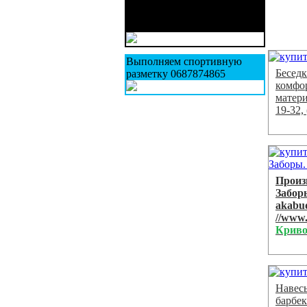
Бережные грузовые
перевозки ваших вещей,
мебели
Выполняем спортивную
Беседк
разметку 0687874865
комфор
матери
19-32,
Произ
Забор
akab
//www
Криво
Навес
барбе