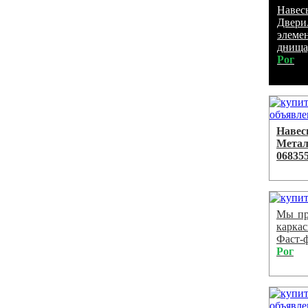
Навес
Двери
элеме
днища,
Рог
Навес
Метал
068355
Мы пр
карка
Фаст-ф
Рог