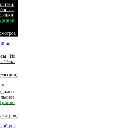
литки.
аборы с
крышки,
Кривой
смотров
]
есы Из
 Тел.:
смотров
]
водимых
ильонов
Кривой
осмотров
]