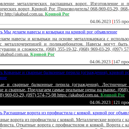
овление металлических распашных ворот. Изготовление и 
ических ворот, Кривой Рог Производитель! 068-969-03-29, 068-
йт http://akabud.com.ua.
Кривой Рог
04.06.2023
[
155 пр
лаем навесы и козырьки на основе металлокаркаса с использ
с металлочерепицей и поликарбонатом. Навесы могут быть
урации и сложности. (068) 355-19-32, (068) 969-03-29, (097) 57
 //akabud.com.ua.
Кривой Рог
04.06.2023
[
147 про
ые и сварные балконные перила (ограждения). Лестничные 
е и сварные. Предлагаем самые реальные цены на рынке. (068) 
68) 969-03-29, (097) 574-75-98 https: //akabud.com.ua.
Кривой Рог
04.06.2023
[
121 про
ные ворота из профнастила с ковкой. Металлические ворота с к
флиста. Откатные ворота с профнастилом и ковкой. Ворота с к