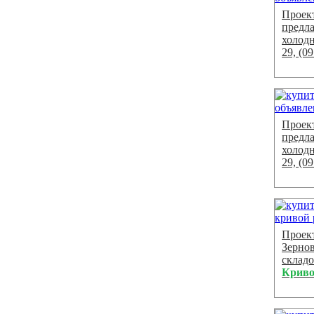
Проек
предл
холодн
29, (0
Проек
предл
холодн
29, (0
Проек
Зерно
складо
Криво