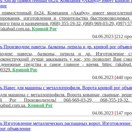
 прямостенный 6x24. Компания «Акабуд» имеет многолетни
тирования, изготовления и строительства быстровозводимых
ного типа и назначения. (068) 355-19-32, (068) 969-03-29, (097) 5
 //akabud.com.ua.
Кривой Рог
04.06.2023
[
212 пр
водим: навесы, балконы, перила и др. Изготовление с
локонструкций лучше заказывать у нас, это позволит Вам сэк
енежные средства и самое главное - время. https: //akabud.
90329.
Кривой Рог
04.06.2023
[
440 пр
для машины с металлопрофиля. Ворота кованые, сварные, реше
й Рог Производитель! 068-969-03-29, 068-355-19-32
/akabud.com.ua.
Кривой Рог
04.06.2023
[
147 пр