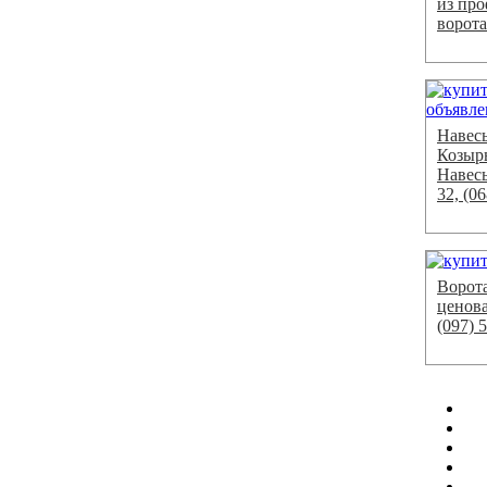
из про
ворота
Навесы
Козыр
Навес
32, (0
Ворот
ценова
(097) 