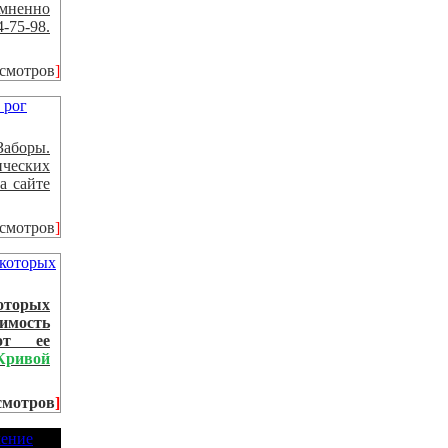
омненно
4-75-98.
осмотров
]
Заборы.
ческих
а сайте
осмотров
]
оторых
оимость
от ее
Кривой
смотров
]