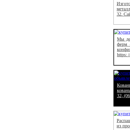
Изгот
металл
32. Са
Мы де
ферм 
конфиг
https:
Кован
кованы
32, (0
Распаш
из про