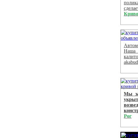
полик
сделае
Криво
Автом
Наша 
калито
akabud
Мы за
укрыт
возв
констр
Рог