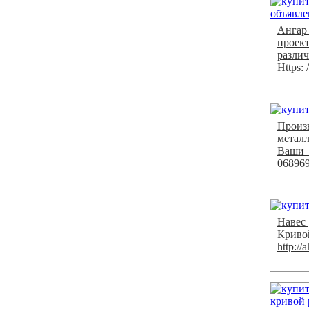
Ангар
проек
различ
Https:
Произ
метал
Ваши д
06896
Навес 
Криво
http:/