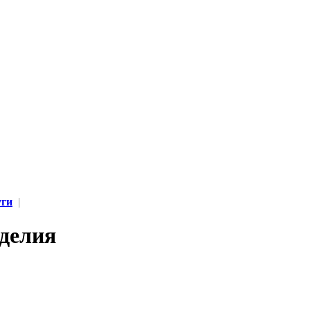
уги
|
делия