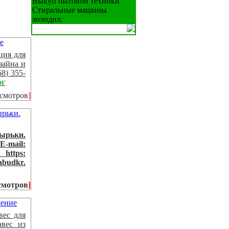
Выкуп бытовой техники
Стиральные машины
холодил.
ция для
зайна и
8) 355-
ог
осмотров
]
ырьки.
E-mail:
ttps:
abudkr.
смотров
]
вес для
вес из