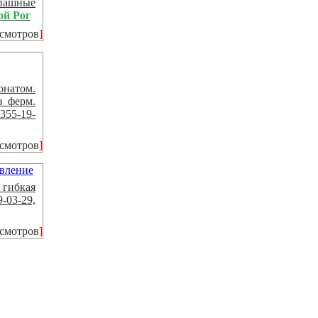
спашные
ой Рог
осмотров
]
онатом.
з ферм.
355-19-
осмотров
]
 гибкая
-03-29,
осмотров
]