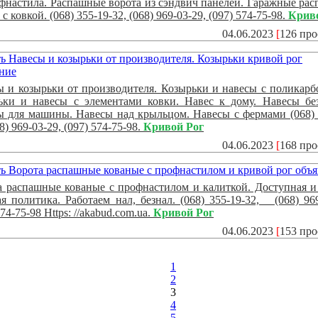
фнастила. Распашные ворота из сэндвич панелей. Гаражные ра
 с ковкой. (068) 355-19-32, (068) 969-03-29, (097) 574-75-98.
Крив
04.06.2023
[
126 пр
 и козырьки от производителя. Козырьки и навесы с поликарб
ьки и навесы с элементами ковки. Навес к дому. Навесы бе
ы для машины. Навесы над крыльцом. Навесы с фермами (068) 
68) 969-03-29, (097) 574-75-98.
Кривой Рог
04.06.2023
[
168 пр
а распашные кованые с профнастилом и калиткой. Доступная и
я политика. Работаем нал, безнал. (068) 355-19-32, (068) 969
574-75-98 Https: //akabud.com.ua.
Кривой Рог
04.06.2023
[
153 пр
1
2
3
4
5