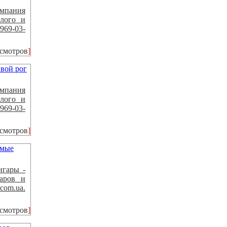
мпания
лого и
 969-03-
осмотров
]
мпания
лого и
 969-03-
осмотров
]
нгары -
аров и
.com.ua.
осмотров
]