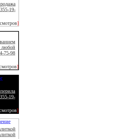
продажа
355-19-
осмотров
]
ованием
 любой
4-75-98
смотров
]
перила
355-19-
смотров
]
алиткой
алиткой