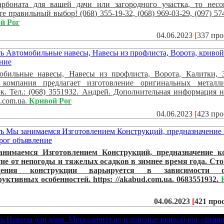
арбоната для вашей дачи или загородного участка, то нес
те правильный выбор! (068) 355-19-32, (068) 969-03-29, (097) 57
й Рог
04.06.2023
[
337 пр
обильные навесы, Навесы из профлиста, Ворота, Калитки, 
компания предлагает изготовление оригинальных металли
к. Тел.: (068) 3551932. Андрей. Дополнительная информация н
.com.ua.
Кривой Рог
04.06.2023
[
423 пр
нимаемся Изготовлением Конструкций, предназначение к
ие от непогоды и тяжелых осадков в зимнее время года. Ст
едения конструкции варьируется в зависимости 
уктивных особенностей. https: //akabud.com.ua. 0683551932.
04.06.2023
[
421 про