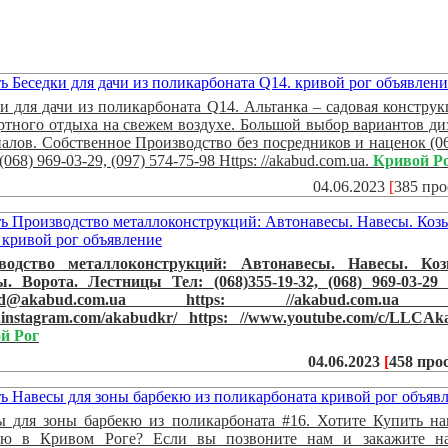
и для дачи из поликарбоната Q14. Альтанка – садовая конструк
тного отдыха на свежем воздухе. Большой выбор вариантов ди
алов. Собственное Производство без посредников и наценок (06
 (068) 969-03-29, (097) 574-75-98 Https: //akabud.com.ua.
Кривой Р
04.06.2023
[
385 пр
водство металлоконструкций: Автонавесы. Навесы. Коз
ы. Ворота. Лестницы Тел: (068)355-19-32, (068) 969-03-29 
ud@akabud.com.ua https: //akabud.com.ua h
.instagram.com/akabudkr/ https: //www.youtube.com/c/LLCAk
й Рог
04.06.2023
[
458 про
ы для зоны барбекю из поликарбоната #16. Хотите Купить на
кю в Кривом Роге? Если вы позвоните нам и закажите на