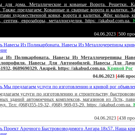
ы для дома. Металлические и кованые Ворота. Решетки. Ка
. Также предлагаем: Кованные и сварные ворота и калитки. З
нтами художественной ковки, ворота и калитки. Жби: кольца, 
 септик, еврозаборы, металлоизделия. https: //akabud.com.ua.
04.06.2023
[
500 про
ы Из Поликарбоната. Навесы Из Металлочерепицы Нав
лопрофиля. Навесы Для Автомобилей. Навесы Для Дачи.
1932, 0689690329. Андрей. https: //akabud.com.ua.
Кривой Рог
04.06.2023
[
446 про
едлагаем услуги по изготовлению и строительству быстровоз
сных зданий автомоечных комплексов, магазинов из Лстк, пав
уд. Тел: (068)355-19-32, (068) 969-03-29. https: //akabud.com.ua.
04.06.2023
[
438 пр