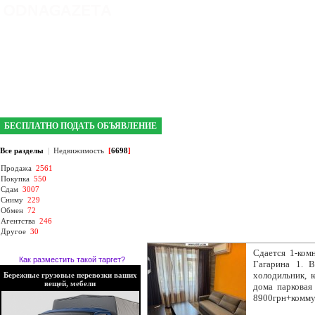
интернет газета №1 в Кривом Роге
БЕСПЛАТНО ПОДАТЬ ОБЪЯВЛЕНИЕ
Все разделы
|
Недвижимость
[
6698
]
Продажа
2561
Покупка
550
Сдам
3007
Сниму
229
Обмен
72
Агентства
246
Другое
30
Сдается 1-комн
Как разместить такой таргет?
Гагарина 1. В
холодильник, 
Бережные грузовые перевозки ваших
вещей, мебели
дома парковая
8900грн+комму