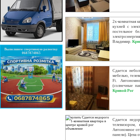
2х-комнатная к
кухней с элек
постельное бе
электроэнергия
Владимир.
Кри
Выполняем спортивную разметку
0687874865
Сдается небол
мебелью, телев
Fi. Автономн
(солнечные па
Кривой Рог
Сдается недор
телевизором, 
Автономное ото
панели). Цена о