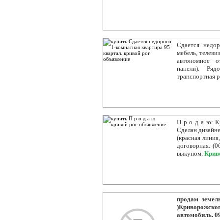
Сдается недор
мебель, телеви
автономное о
панели). Ряд
транспортная р
П р о д а ю: К
Сделан дизайне
(красная линия
договорная. (0
выкупом.
Крив
продам земел
)Криворожског
автомобиль. 0