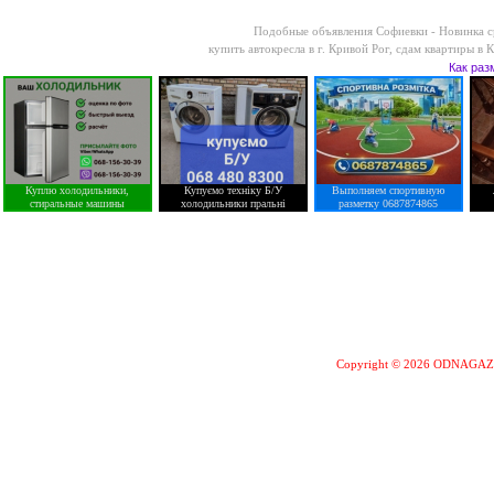
Подобные объявления Софиевки -
Новинка с
купить автокресла в г. Кривой Рог
,
сдам квартиры в 
Как раз
Куплю холодильники,
Купуємо техніку Б/У
Выполняем спортивную
стиральные машины
холодильники пральні
разметку 0687874865
Copyright © 2026 ODNAGA