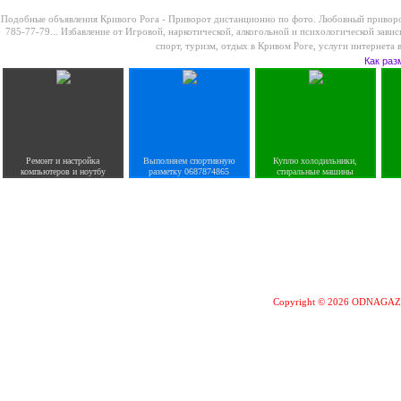
Подобные объявления Кривого Рога -
Приворот дистанционно по фото. Любовный приворот
785-77-79...
Избавление от Игровой, наркотической, алкогольной и психологической завис
спорт, туризм, отдых в Кривом Роге
,
услуги интернета 
Как раз
Ремонт и настройка
Выполняем спортивную
Куплю холодильники,
компьютеров и ноутбу
разметку 0687874865
стиральные машины
Copyright © 2026 ODNAGA