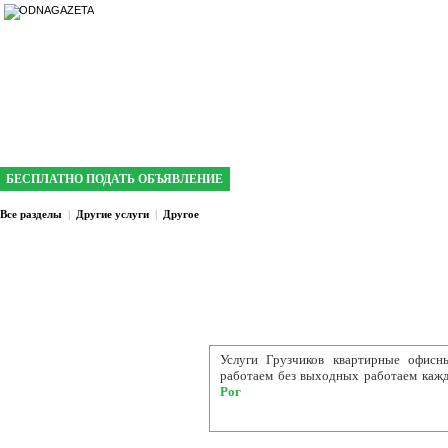
интернет газета №1 в Кривом Роге
БЕСПЛАТНО ПОДАТЬ ОБЪЯВЛЕНИЕ
Все разделы
|
Другие услуги
|
Другое
Услуги Грузчиков квартирные офисн
работаем без выходных работаем каж
Рог