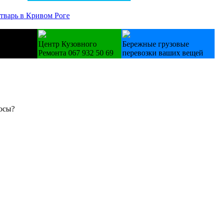
утварь в Кривом Роге
у Б/У
Центр Кузовного
Бережные грузовые
ральні
Ремонта 067 932 50 69
перевозки ваших вещей
осы?