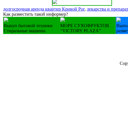
долгосрочная аренда квартир Кривой Рог
,
лекарства и препара
Как разместить такой информер?
Выкуп бытовой техники
МОРЕ СУХОФРУКТОВ
Выпо
Стиральные машины
"VICTORY PLAZA"
разме
Cop