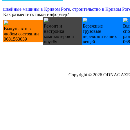
швейные машины в Кривом Роге
,
строительство в Кривом Рог
Как разместить такой информер?
Ремонт и
Бережные
Вы
Выкуп авто в
настройка
грузовые
сп
любом состоянии
компьютеров и
перевозки ваших
раз
0681563039
ноутбу
вещей
068
Copyright © 2026 ODNAGA