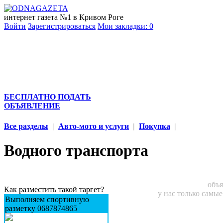
интернет газета №1 в Кривом Роге
Войти
Зарегистрироваться
Мои закладки:
0
БЕСПЛАТНО ПОДАТЬ
ОБЪЯВЛЕНИЕ
Все разделы
|
Авто-мото и услуги
|
Покупка
|
Водного транспорта
объя
Как разместить такой таргет?
у нас только самы
Выполняем спортивную
разметку 0687874865