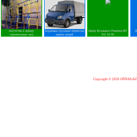
посуточно в аренду
Бережные грузовые перевозки
Центр Кузовного Ремонта 067
В
строительные леса
ваших вещей
932 50 69
Copyright © 2026 ODNAGA