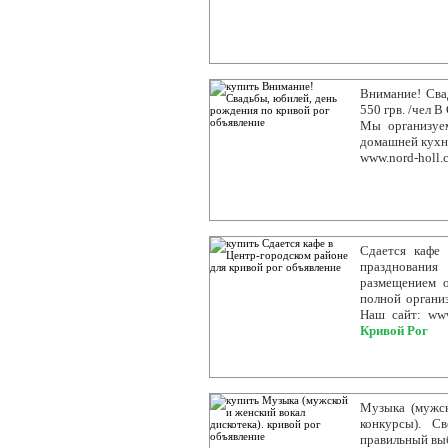
Внимание! Сва
550 грв. /чел 
Мы организуе
домашней кухне
www.nord-holl.
Сдается кафе 
празднования
размещением о
полной органи
Наш сайт: www
Кривой Рог
Музыка (мужск
конкурсы). С
правильный вы