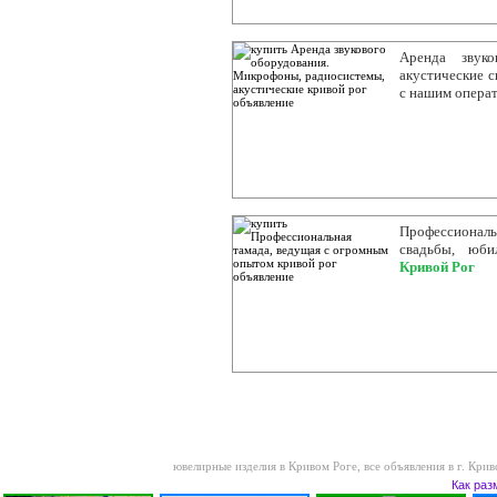
Аренда звуко
акустические с
с нашим операт
Профессиональ
свадьбы, юби
Кривой Рог
ювелирные изделия в Кривом Роге
,
все объявления в г. Крив
Как раз