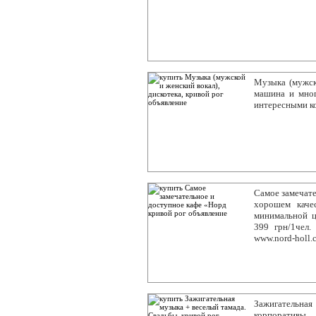
Музыка (мужско
машина и мног
интересными к
Самое замечате
хорошем каче
минимальной ц
399 грн/1чел.
www.nord-holl.
Зажигательна
корпоратив