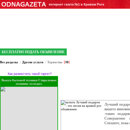
интернет газета №1 в Кривом Роге
БЕСПЛАТНО ПОДАТЬ ОБЪЯВЛЕНИЕ
Все разделы
|
Другие услуги
|
Торжества
[
30
]
Как разместить такой таргет?
Выкуп бытовой техники Стиральные
машины холодил.
Лучший подарок
вашего виновни
-таких подарк
Совершенно 
Спешите, пока 