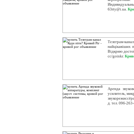
Индивидуальный
63rty@i.ua.
Кри
Телеграм-кана
найцікавіших п
Відкрию достойн
cc/goinkr.
Крив
Аренда звуков
усилитель, мик
звукорежиссёра
д. тел. 096-263