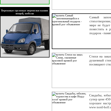
Бережные грузовые перевозки ваших
вещей, мебели
Самый запо
стихотворение
мире не будет 
поместить в 
подарок - памя
Стихи на зака
душевный стих,
посвящают сти
Свадьбы, юбил
супер цене 450
хорошее настр
www nord-holl.