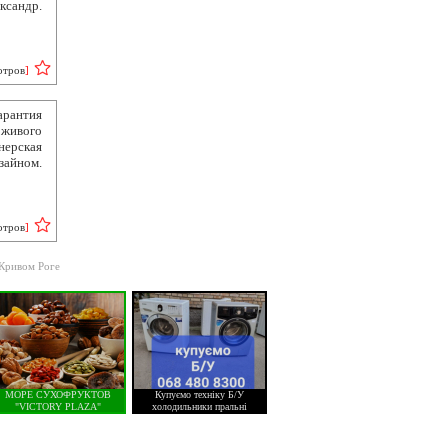
ксандр.
отров
]
рантия
 живого
нерская
айном.
отров
]
 Кривом Роге
МОРЕ СУХОФРУКТОВ
Купуємо техніку Б/У
"VICTORY PLAZA"
холодильники пральні