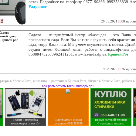
соток Подробнее по телефону 0677190866, 0992538839 Але
Радушное
26.05.2021
[
888 просм
Садово – ландшафтный центр «Фазенда» - это Ваша га
прекрасного сада. Если Вы хотите окружить себя красотами
сада, тогда Вам к нам. Мы умеем осуществлять мечты. Дизай
студия имеет большой опыт работы с ландшафтным диз
0688947525, 0962411251, www.fazenda.dp.ua.
Кривой Рог
19.08.2020
[
676 просм
ртиры в Кривом Роге
,
животные и растения в Кривом Роге
,
бизнес в Кривом Роге
,
работа в
Как разместить такой информер?
Ремонт и настройка
Выкуп авто в любом
Выкуп бытовой техники
компьютеров и ноутбу
состоянии 0681563039
Стиральные машины