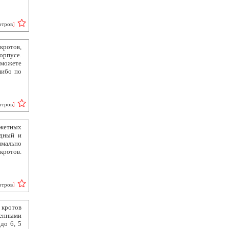
отров
]
кротов,
рпусе.
 можете
либо по
отров
]
джетных
едный и
имально
кротов.
отров
]
 кротов
оенными
до 6, 5