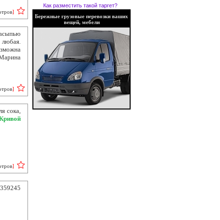
Как разместить такой таргет?
отров
]
Бережные грузовые перевозки ваших
вещей, мебели
насыпью
 любая.
озможна
 Марина
отров
]
я сока,
Кривой
отров
]
9359245