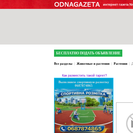
интернет газета 
БЕСПЛАТНО ПОДАТЬ ОБЪЯВЛЕНИЕ
Все разделы
|
Животные и растения
|
Растения
|
Как разместить такой таргет?
Выполняем спортивную разметку
0687874865