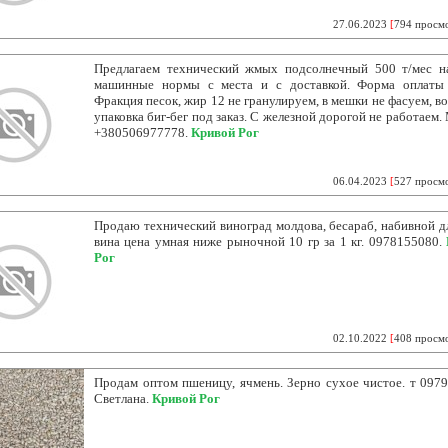
27.06.2023
[
794 просм
Предлагаем технический жмых подсолнечный 500 т/мес 
машинные нормы с места и с доставкой. Форма оплаты
Фракция песок, жир 12 не гранулируем, в мешки не фасуем, в
упаковка биг-бег под заказ. С железной дорогой не работаем.
+380506977778.
Кривой Рог
06.04.2023
[
527 просм
Продаю технический виноград молдова, бесараб, набивной дл
вина цена умная ниже рыночной 10 гр за 1 кг. 0978155080.
Рог
02.10.2022
[
408 просм
Продам оптом пшеницу, ячмень. Зерно сухое чистое. т 097
Светлана.
Кривой Рог