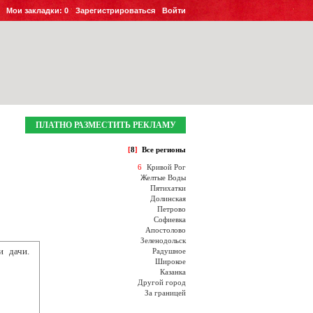
Мои закладки:
0
Зарегистрироваться
Войти
ПЛАТНО РАЗМЕСТИТЬ РЕКЛАМУ
[
8
]
Все регионы
6
Кривой Рог
Желтые Воды
Пятихатки
Долинская
Петрово
Софиевка
Апостолово
Зеленодольск
и дачи.
Радушное
Широкое
Казанка
Другой город
За границей