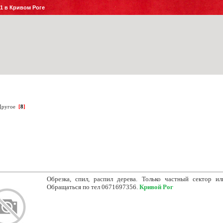
№1 в Кривом Роге
Другое
[
8
]
Обрезка, спил, распил дерева. Только частный сектор ил
Обращаться по тел 0671697356.
Кривой Рог