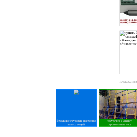
продажа ква
Бережные грузовые перевозки
посуточно в аренду
ваших вещей
строительные леса