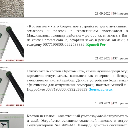
29.09.2022
[
404 просм
«Кротов нет» - это бюджетное устройство для отпугивания 
землероек и полевок в герметичном пластиковом ко
Максимальная площадь действия – до 650 кв. м. заказать Вы
на сайте i-protect.com.ua, оформив заказ в режиме он-лайн, 
телефону 0677190866, 0992538839.
Кривой Рог
21.02.2022
[
437 просм
Отпугиватель кротов «Кротов нет», самый лучший среди бю
вариантов отпугиватель, выполнен как совершенно безвр
экологически чистый прибор. Данное устройство будет макс
эфективным для отпугивания землероек, полевых мышей и 
Подробнее 0677190866, 0992538839.
Зеленодольск
13.09.2021
[
471 просм
Кротов-нет плюс - качественный ультразвуковой отпугиватель
и змей. Устройство оснащено солнечной панелью и встр
аккумуляторами Ni-Cd/Ni-Mh. Площадь действия составляет 