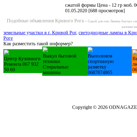
сжатой формы Цена - 12 гр моб. 
01.05.2020
[
688 просмотров
]
Подобные объявления Кривого Рога -
Спрей для глаз Лянянь быстро сн
разовая ма
земельные участки в г. Кривой Рог
,
cветодиодные лампы в Кри
Роге
Как разместить такой информер?
Выкуп бытовой
Выполняем
Центр Кузовного
В
техники
спортивную
Ремонта 067 932
л
Стиральные
разметку
50 69
0
машины
0687874865
Copyright © 2026 ODNAGA