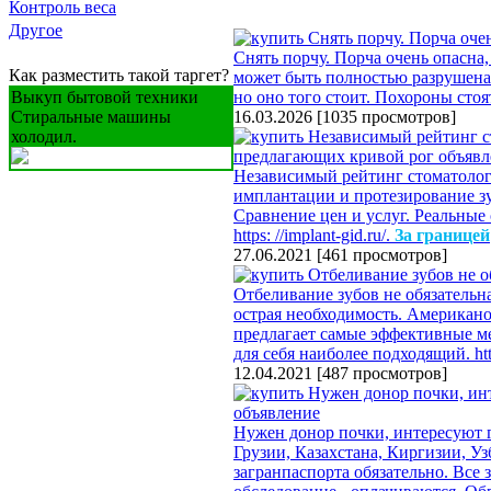
Контроль веса
Другое
Снять порчу. Порча очень опасна, 
Как разместить такой таргет?
может быть полностью разрушена. 
Выкуп бытовой техники
но оно того стоит. Похороны сто
Стиральные машины
16.03.2026
[
1035 просмотров
]
холодил.
Независимый рейтинг стоматоло
имплантации и протезирование з
Сравнение цен и услуг. Реальные
https: //implant-gid.ru/.
За границей
27.06.2021
[
461 просмотров
]
Отбеливание зубов не обязательн
острая необходимость. Американ
предлагает самые эффективные ме
для себя наиболее подходящий. https
12.04.2021
[
487 просмотров
]
Нужен донор почки, интересуют 
Грузии, Казахстана, Киргизии, У
загранпаспорта обязательно. Все 