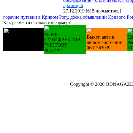
обследование - оплачиваются. Обр
границей
27.12.2019
[
615 просмотров
]
горячие путевки в Кривом Рогу
,
доска объявлений Кривого Ро
Как разместить такой информер?
МОРЕ
Купуємо техніку Б/
Выкуп авто в
Це
СУХОФРУКТОВ
У холодильники
любом состоянии
Ре
"VICTORY
пральні
0681563039
50
PLAZA"
Copyright © 2026 ODNAGA