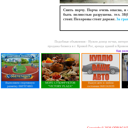
Снять порчу. Порча очень опасна,
и 
быть полностью разрушена. тел. 38(
стоит. Похороны стоят дороже.
За гра
Подобные объявления -
Нужен донор почки, интерес
продажа бизнеса в г. Кривой Рог
,
аренда зданий в Кривом
Как раз
Выполняем спортивную
МОРЕ СУХОФРУКТОВ
Выкуп авто в любом
разметку 0687874865
"VICTORY PLAZA"
состоянии 0681563039
Copyright © 2026 ODNAGA