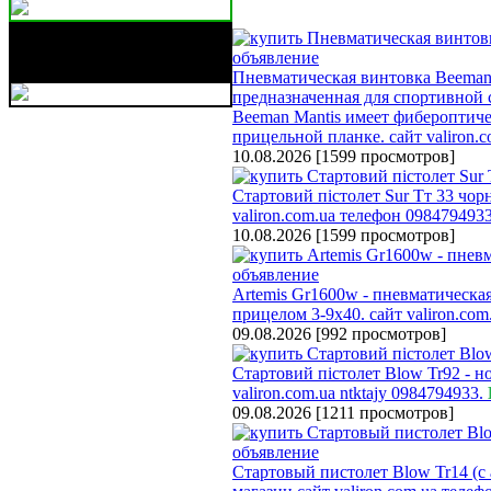
Бережные грузовые
перевозки ваших вещей,
мебели
Пневматическая винтовка Beeman M
предназначенная для спортивной 
Beeman Mantis имеет фибероптиче
прицельной планке. сайт valiron.
10.08.2026
[
1599 просмотров
]
Стартовий пістолет Sur Тт 33 чо
valiron.com.ua телефон 098479493
10.08.2026
[
1599 просмотров
]
Artemis Gr1600w - пневматическа
прицелом 3-9х40. сайт valiron.co
09.08.2026
[
992 просмотров
]
Стартовий пістолет Blow Tr92 - н
valiron.com.ua ntktajy 0984794933.
09.08.2026
[
1211 просмотров
]
Стартовый пистолет Blow Tr14 (с