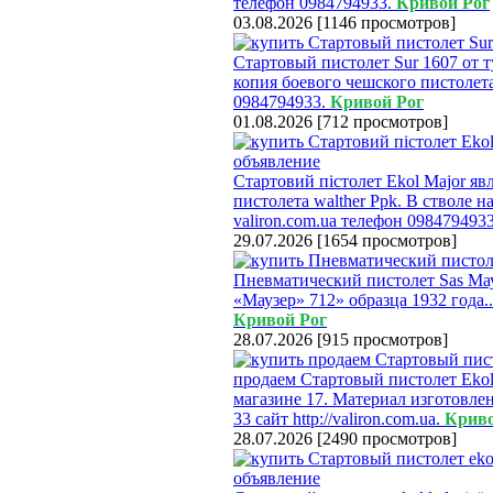
телефон 0984794933.
Кривой Рог
03.08.2026
[
1146 просмотров
]
Стартовый пистолет Sur 1607 от т
копия боевого чешского пистолета
0984794933.
Кривой Рог
01.08.2026
[
712 просмотров
]
Стартовий пістолет Ekol Major яв
пистолета walther Ppk. В стволе н
valiron.com.ua телефон 098479493
29.07.2026
[
1654 просмотров
]
Пневматический пистолет Sas Мау
«Маузер» 712» образца 1932 года..
Кривой Рог
28.07.2026
[
915 просмотров
]
продаем Стартовый пистолет Ekol
магазине 17. Материал изготовлени
33 сайт http://valiron.com.ua.
Криво
28.07.2026
[
2490 просмотров
]