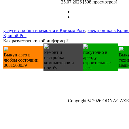
25.07.2026
[
508 просмотров
]
услуги стройки и ремонта в Кривом Роге
,
электроника в Крив
Кривой Рог
Как разместить такой информер?
Ремонт и
посуточно в
Выкуп авто в
Выку
настройка
аренду
любом состоянии
техн
компьютеров и
строительные
0681563039
маш
ноутбу
леса
Copyright © 2026 ODNAGA