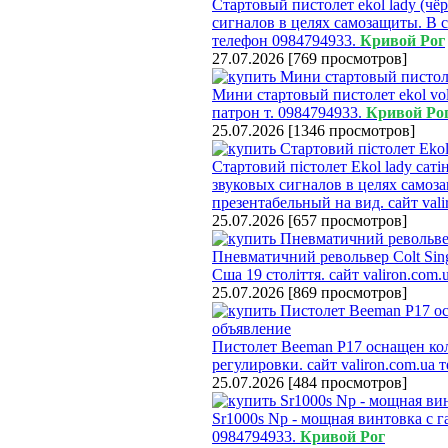
Стартовый пистолет ekol lady (чё
сигналов в целях самозащиты. В ст
телефон 0984794933.
Кривой Рог
27.07.2026
[
769 просмотров
]
Мини стартовый пистолет ekol vol
патрон т. 0984794933.
Кривой Ро
25.07.2026
[
1346 просмотров
]
Стартовий пістолет Ekol lady сат
звуковых сигналов в целях самоз
презентабельный на вид. сайт val
25.07.2026
[
657 просмотров
]
Пневматичний револьвер Colt Sing
Сша 19 століття. сайт valiron.com
25.07.2026
[
869 просмотров
]
Пистолет Beeman P17 оснащен к
регулировки. сайт valiron.com.ua
25.07.2026
[
484 просмотров
]
Sr1000s Np - мощная винтовка с г
0984794933.
Кривой Рог