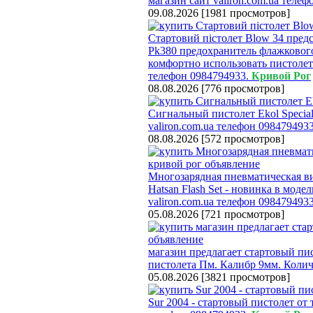
магазин cайт valiron.com.ua теле
09.08.2026
[
1981 просмотров
]
Стартовий пістолет Blow 34 предс
Pk380 предохранитель флажкового
комфортно использовать пистолет к
телефон 0984794933.
Кривой Рог
08.08.2026
[
776 просмотров
]
Сигнальный пистолет Ekol Special 
valiron.com.ua телефон 098479493
08.08.2026
[
572 просмотров
]
Многозарядная пневматическая ви
Hatsan Flash Set - новинка в мод
valiron.com.ua телефон 098479493
05.08.2026
[
721 просмотров
]
магазин предлагает стартовый пис
пистолета Пм. Калибр 9мм. Количе
05.08.2026
[
3821 просмотров
]
Sur 2004 - стартовый пистолет от 