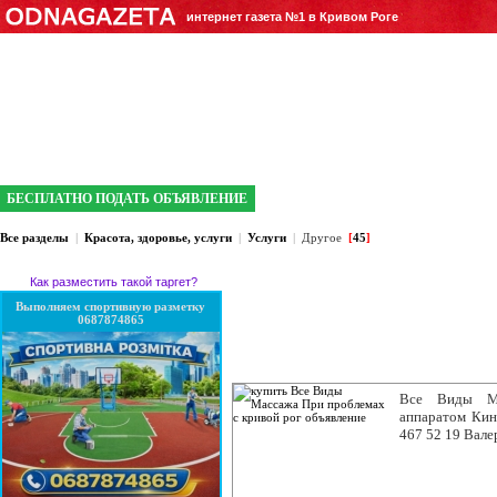
интернет газета №1 в Кривом Роге
БЕСПЛАТНО ПОДАТЬ ОБЪЯВЛЕНИЕ
Все разделы
|
Красота, здоровье, услуги
|
Услуги
|
Другое
[
45
]
Как разместить такой таргет?
Выполняем спортивную разметку
0687874865
Все Виды Ма
аппаратом Кине
467 52 19 Вал