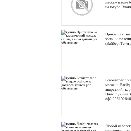
массаж в зоне 
на ютубе. Звон
Приглашаю на 
зоны и поясни
(Вайбер, Телег
Реабілітолог з
масажі: Блейд
апаратний, кор
Ціна: ручний 3
оф2 096102646
Любой человек в
поступить в то