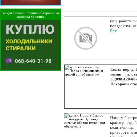
Выкуп бытовой техники Стиральные
машины холодил.
ищу работу сид
порядочная, че
Рог
Снять порчу. 
жизнь челов
38(098)120-0
Похороны сто
Помогу быстро
красоту, стро
целительниц
привороты, отв