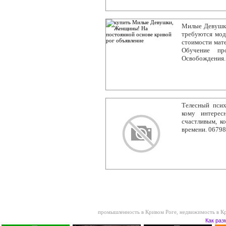
Милые Девушки
требуются мод
стоимости мате
Обучение про
Освобождения. 
Телесный психо
кому интерес
счастливым, к
времени. 0679
промышленность в Кривом Роге
,
недвижимость в К
Как раз