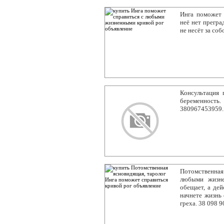
Инга поможет 
неё нет прегра
не несёт за соб
Консультация 
беременность.
380967453959
Потомственная
любыми жизне
обещает, а дей
начнете жизнь 
греха. 38 098 9