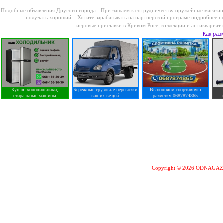
Подобные объявления Другого города -
Приглашаем к сотрудничеству оружейные магазин
получать хороший...
Хотите зарабатывать на партнерской програме подробнее по
игровые приставки в Кривом Роге
,
коллекции и антиквариат
Как раз
Куплю холодильники,
Бережные грузовые перевозки
Выполняем спортивную
стиральные машины
ваших вещей
разметку 0687874865
Copyright © 2026 ODNAGA