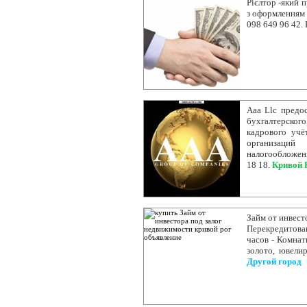
Рієлтор -який 
з оформленням 
098 649 96 42.
Aaa Llc предо
бухгалтерско
кадрового учё
организаци
налогообложени
18 18.
Кривой 
Займ от инвест
Перекредитован
часов - Комнат
золото, ювели
Другой город