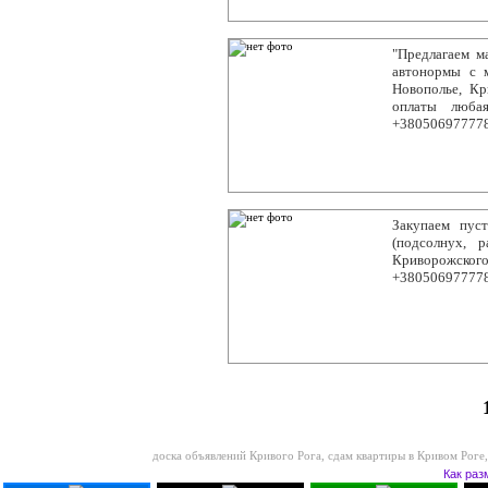
"Предлагаем м
автонормы с м
Новополье, Кр
оплаты люба
+38050697777
Закупаем пус
(подсолнух, 
Криворожск
+38050697777
доска объявлений Кривого Рога
,
сдам квартиры в Кривом Роге
Как раз