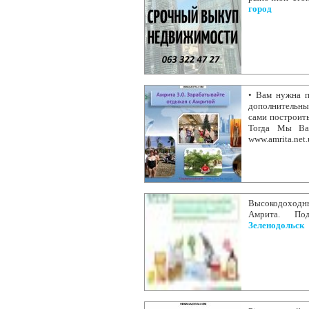
город
• Вам нужна п
дополнительны
сами построить
Тогда Мы Вас
www.amrita.net
Высокодоходны
Амрита. Подр
Зеленодольск