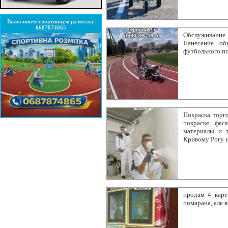
Выполняем спортивную разметку
0687874865
Обслуживание 
Нанесение об
футбольного п
Покраска торг
покраске фас
материалы и т
Кривому Рогу и
продам 4 карт
помарана, еле 