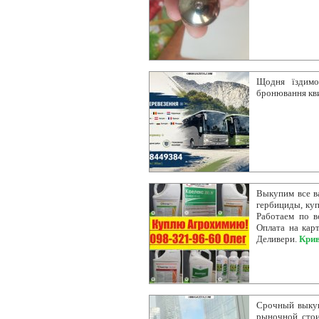
Щодня їздимо
бронювання кв
Выкупим все в
гербициды, ку
Работаем по в
Оплата на карт
Деливери.
Крив
Срочный выкуп
рыночной стои