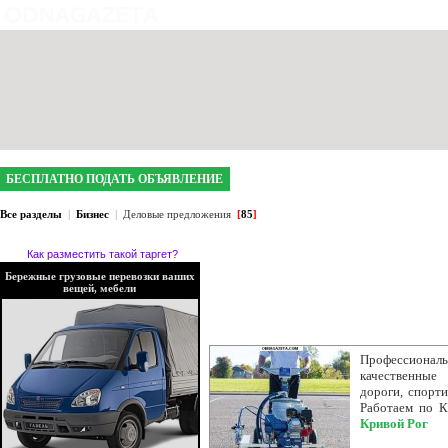
интернет газета №1 в Кривом Роге
БЕСПЛАТНО ПОДАТЬ ОБЪЯВЛЕНИЕ
Все разделы
|
Бизнес
|
Деловые предложения
[
85
]
Как разместить такой таргет?
Бережные грузовые перевозки ваших
вещей, мебели
Профессиональ
качественные
дороги, спорти
Работаем по К
Кривой Рог