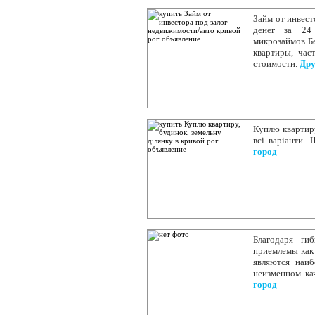
Займ от инвест
денег за 24 
микрозаймов Бе
квартиры, час
стоимости.
Дру
Куплю квартиру
всі варіанти.
город
Благодаря ги
приемлемы как
являются наи
неизменном кач
город