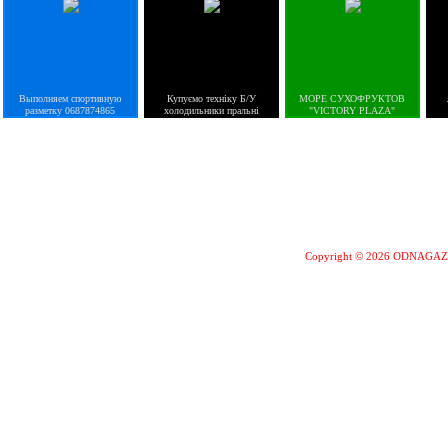
Выполняем спортивную
Купуємо техніку Б/У
МОРЕ СУХОФРУКТОВ
разметку 0687874865
холодильники пральні
"VICTORY PLAZA"
Copyright © 2026 ODNAGA