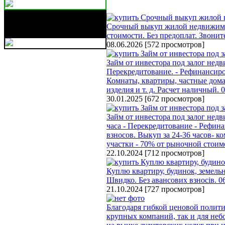
Бережные грузовые
перевозки ваших вещей,
Срочный выкуп жилой недвижимо
мебели
стоимости. Без предоплат. Звони
08.06.2026
[
572 просмотров
]
Займ от инвестора под залог недв
Перекредитование. - Рефинансиро
Комнаты, квартиры, частные дома
изделия и т. д. Расчет наличный.
30.01.2025
[
672 просмотров
]
Займ от инвестора под залог недв
часа - Перекредитование - Рефин
взносов. Выкуп за 24-36 часов- к
участки - 70% от рыночной стоим
22.10.2024
[
712 просмотров
]
Куплю квартиру, будинок, земельн
Швидко. Без авансових взносів. 
21.10.2024
[
727 просмотров
]
Благодаря гибкой ценовой полит
крупных компаний, так и для не