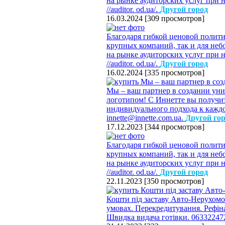
на рынке аудиторских услуг при н
//auditor. od.ua/.
Другой город
16.03.2024
[
309 просмотров
]
Благодаря гибкой ценовой полит
крупных компаний, так и для не
на рынке аудиторских услуг при н
//auditor. od.ua/.
Другой город
16.02.2024
[
335 просмотров
]
Мы – ваш партнер в создании уни
логотипом! С Иннетте вы получит
индивидуального подхода к каждому
innette@innette.com.ua.
Другой го
17.12.2023
[
344 просмотров
]
Благодаря гибкой ценовой полит
крупных компаний, так и для не
на рынке аудиторских услуг при н
//auditor. od.ua/.
Другой город
22.11.2023
[
350 просмотров
]
Кошти під заставу Авто-Нерухомос
умовах. Перекредитування. Рефіна
Швидка видача готівки. 06332247