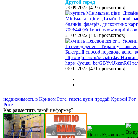
Другой город
29.09.2022
[
419 просмотров
]
Мінімальні ціни. Дизайн і полігра
бланків, флаєрів, дисконтних карт
7096440@ukr.net. www.mrprint.com
21.07.2022
[
433 просмотров
]
Перевод денег в Украину Transfer
Быстрый способ перевода денег вс
http://trgo. co/ru/r/sviatoslav Ни
https: //youtu. be/GBYvUkzmR0I тел
06.01.2022
[
471 просмотров
]
недвижимость в Кривом Роге
,
газета купи продай Кривой Рог
,
Роге
Как разместить такой информер?
Выку
Центр Кузовного
техн