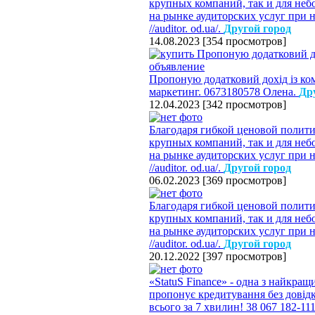
крупных компаний, так и для не
на рынке аудиторских услуг при н
//auditor. od.ua/.
Другой город
14.08.2023
[
354 просмотров
]
Пропоную додатковий дохід із ко
маркетинг. 0673180578 Олена.
Др
12.04.2023
[
342 просмотров
]
Благодаря гибкой ценовой полит
крупных компаний, так и для не
на рынке аудиторских услуг при н
//auditor. od.ua/.
Другой город
06.02.2023
[
369 просмотров
]
Благодаря гибкой ценовой полит
крупных компаний, так и для не
на рынке аудиторских услуг при н
//auditor. od.ua/.
Другой город
20.12.2022
[
397 просмотров
]
«StatuS Finance» - одна з найкра
пропонує кредитування без довідки
всього за 7 хвилин! 38 067 182-1111 