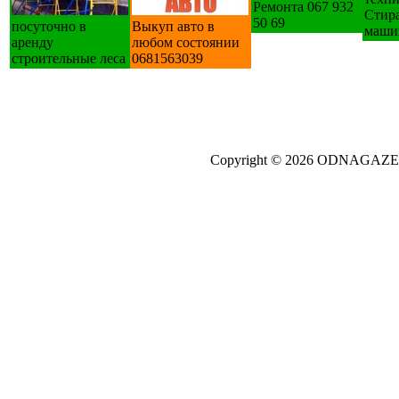
Ремонта 067 932
Стир
50 69
посуточно в
Выкуп авто в
маши
аренду
любом состоянии
строительные леса
0681563039
Copyright © 2026 ODNAGA