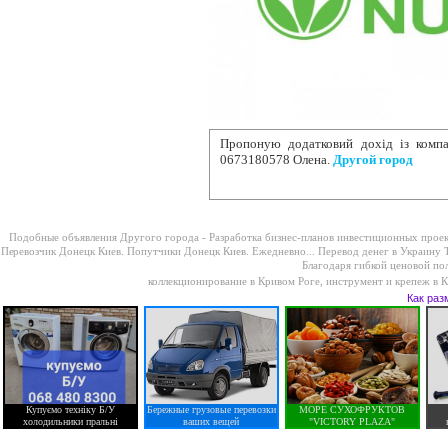
Пропоную додатковий дохід із комп
0673180578 Олена.
Другой город
Подобные объявления Другого города -
Разработка бизнес-планов инвестиционных проек
Перевозчик Донецк Киев. Попутчики Донецк Киев. Ежедневно...
Перевод денег в Украину T
Благодаря гибкой ценовой по
коллекционирование в Кривом Роге
,
инструмент и крепеж в 
Как раз
Купуємо техніку Б/У
Бережные грузовые перевозки
МОРЕ СУХОФРУКТОВ
холодильники пральні
ваших вещей
"VICTORY PLAZA"