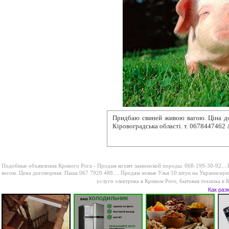
Придбаю свиней живою вагою. Ціна
до
Кіровоградська області. т. 0678447462
Подобные объявления Кривого Рога -
Продам козлят зааненской породы: 068-199-30-92...
весом. Цена договорная. Паша 067 7920 488....
Продам новые Улья 10 штук на Украинскую
услуги электрика в Кривом Роге
,
бытовая техника в 
Как раз