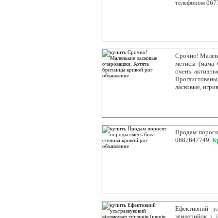
телефоном 067
Срочно! Малень
метисы (мама 
очень активны
Проглистованы
ласковые, игри
Продам порося
0687647749.
К
Ефективний ул
землерийок і і