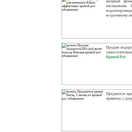
мощный фонар
насекомыми. 
водонепроница
встроенному а
Продам недорог
самостоятельн
Кривой Рог
Продаются щенк
привиты, с до