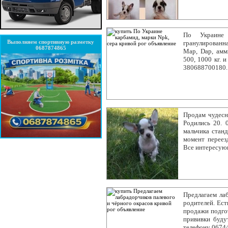
По Украине 
Выполняем спортивную разметку
гранулированн
0687874865
Мар, Dap, амм
500, 1000 кг. 
380688700180
Продам чудесн
Родились 20. 
мальчика стан
момент переез
Все интересую
Предлагаем ла
родителей. Ест
продажи подгот
прививки буду
телефону 0674