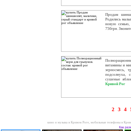
Продам шинши
Родились малы
новую семью,
750грн. Звонит
Полнорационный
витамины и ми
зерносмесь, т
подсолнуха, с
сушеные яблок
Кривой Рог
2
3
4
кино и музыка в Кривом Роге
,
мобильные телефоны в Крив
Как раз