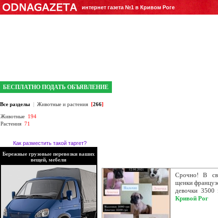
интернет газета №1 в Кривом Роге
БЕСПЛАТНО ПОДАТЬ ОБЪЯВЛЕНИЕ
Все разделы
|
Животные и растения
[
266
]
Животные
194
Растения
71
Как разместить такой таргет?
Бережные грузовые перевозки ваших
вещей, мебели
Срочно! В св
щенки французс
девочки 3500 
Кривой Рог