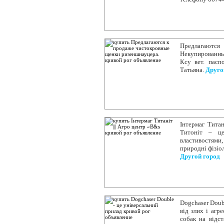
Предлагаются
Некупированны
Ксу вет. пасп
Татьяна.
Друго
Інтермаг Титан
Титоніт – це
властивостями,
природні фізіол
Другой город
Dogchaser Doub
від злих і агр
собак на відст