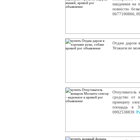
шкідників на 
повністю безк
0677190866, 0
Отдам даром в
Уезжаем не мож
Отпугиватель 
средство от н
принципу элек
площадь в 3
0992538839.
Р