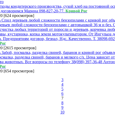
ходы кондитерского производства, сухой хлеб на постоянной ос
 договоримся Марина 098-827-20-77.
Кривой Рог
20
[
624 просмотров
]
евьев любой сложности бензопилами с автовышкой 36 м и без. 
асчистка любых территорий от поросли и деревьев, корчевка люб
авы, кустарника, копка земли мотокультиватором. От Ингульца д
 Предприятиям договор, безнал, Ндс. Качественно. Т. 38098-692
Рог
20
[
2615 просмотров
]
осмалка, разделка свиней, баранов и мелкого с/х. Цена зависит от
ва животных. Все вопросы по телефону 38(098) 397-36-48 Антон
Рог
20
[
654 просмотров
]
3
4
5
6
7
8
9
10