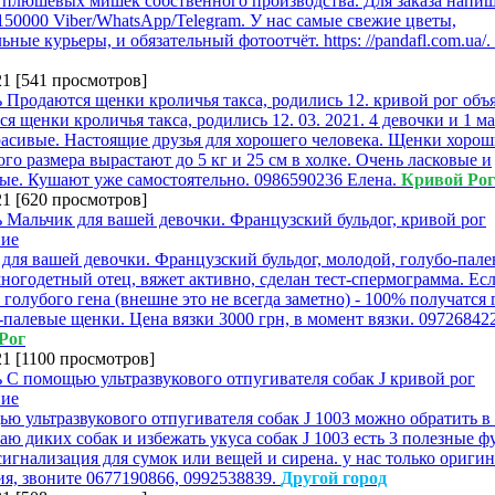
 плюшевых мишек собственного производства. Для заказа напиш
150000 Viber/WhatsApp/Telegram. У нас самые свежие цветы,
ьные курьеры, и обязательный фотоотчёт. https: //pandafl.com.ua/.
21
[
541 просмотров
]
я щенки кроличья такса, родились 12. 03. 2021. 4 девочки и 1 ма
асивые. Настоящие друзья для хорошего человека. Щенки хорош
го размера вырастают до 5 кг и 25 см в холке. Очень ласковые и
е. Кушают уже самостоятельно. 0986590236 Елена.
Кривой Рог
21
[
620 просмотров
]
для вашей девочки. Французский бульдог, молодой, голубо-пале
многодетный отец, вяжет активно, сделан тест-спермограмма. Ес
 голубого гена (внешне это не всегда заметно) - 100% получатся
-палевые щенки. Цена вязки 3000 грн, в момент вязки. 09726842
Рог
21
[
1100 просмотров
]
ю ультразвукового отпугивателя собак J 1003 можно обратить в
аю диких собак и избежать укуса собак J 1003 есть 3 полезные ф
сигнализация для сумок или вещей и сирена. у нас только ориги
я, звоните 0677190866, 0992538839.
Другой город