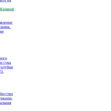
ите на
Кривой
льчик.
ие
вого
ли сука
 голубые
23.
 бегство
ункции,
нальная