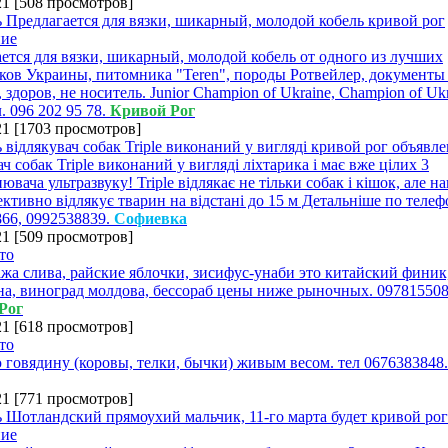
21
[
508 просмотров
]
ется для вязки, шикарный, молодой кобель от одного из лучших
ов Украины, питомника "Teren", породы Ротвейлер, документы 
, здоров, не носитель. Junior Champion of Ukraine, Champion of Ukr
. 096 202 95 78.
Кривой Рог
21
[
1703 просмотров
]
ач собак Triple виконаний у вигляді ліхтарика і має вже цілих 3
вача ультразвуку! Triple відлякає не тільки собак і кішок, але на
ективно відлякує тварин на відстані до 15 м Детальніше по теле
66, 0992538839.
Софиевка
21
[
509 просмотров
]
жа слива, райские яблочки, зисифус-унаби это китайский финик,
а, виноград молдова, бессораб цены ниже рыночных. 097815508
Рог
21
[
618 просмотров
]
говядину (коровы, телки, бычки) живым весом. тел 0676383848
21
[
771 просмотров
]