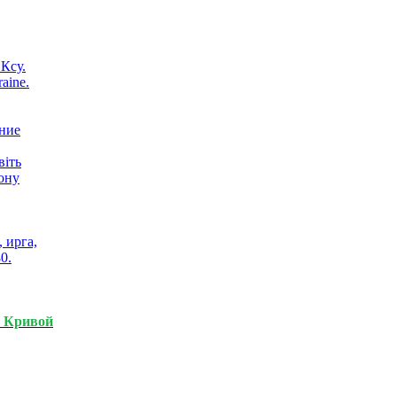
Ксу.
aine.
віть
фону
 ирга,
0.
.
Кривой