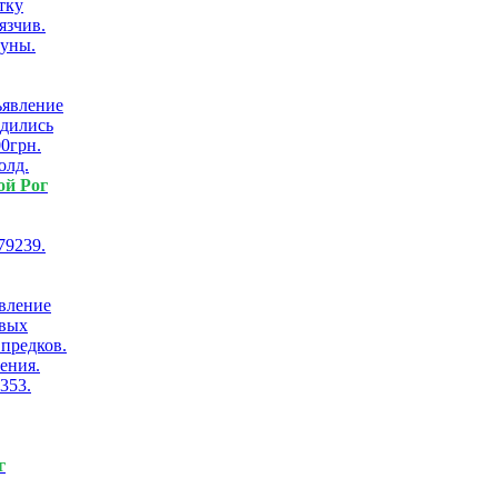
тку
язчив.
чуны.
дились
00грн.
олд.
ой Рог
79239.
евых
 предков.
ения.
8353.
г