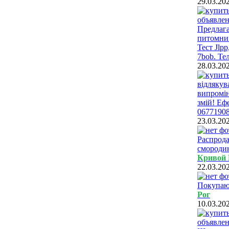
29.03.20
Предлага
питомник
Тест Jlpp
7bob. Тел
28.03.20
відлякув
випроміню
змій! Еф
06771908
23.03.20
Распрода
смородин
Кривой 
22.03.20
Покупаю 
Рог
10.03.20