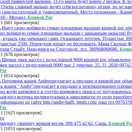
кий прямоухий мальчик, 11-го марта будет ровно 2 месяца. К ло
 Очень славный малыш, ведёт себя воспитанно, игрив, но не нав
 самодостаточный и уравновешенный. Место положение - Кара
166 - Михаил.
Кривой Рог
21
[
601 просмотров
]
ою любящую семью плюшевые малыши с шикарным окрасом! Ро
21, кушать уже начинают сами. Осваивают лоточек. Пушистые 30
ушистые 2500. Перекупов прошу не беспокоить. Мама Скотиш Ф
тиш Страйт. Находимся на Соцгороде. тел. 380968068686.
Крив
21
[
678 просмотров
]
ек рассел с родословной 9000 тыс 2 девочки. 25. 11. 2020 09742
Рог
21
[
614 просмотров
]
к кошек "Andre"предлагает к продаже и резервированию плюш
их котят кремового и голубо-кремового окраса от титулованных
каждого котенка индивидуальна в зависимости от цели приобрет
нформации на сайте http://andre-baffi. jimdo.com/ наш тел 097637
Рог
21
[
1625 просмотров
]
вядину, свинину живым весом. 096 475 42 62. Саша.
Кривой Ро
21
[
1053 просмотров
]