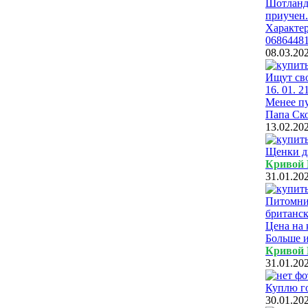
Шотландс
приучен.
Характер
0686448
08.03.20
Ищут св
16. 01. 
Менее п
Папа Ско
13.02.20
Щенки дж
Кривой 
31.01.20
Питомни
британск
Цена на 
Больше и
Кривой 
31.01.20
Куплю го
30.01.20