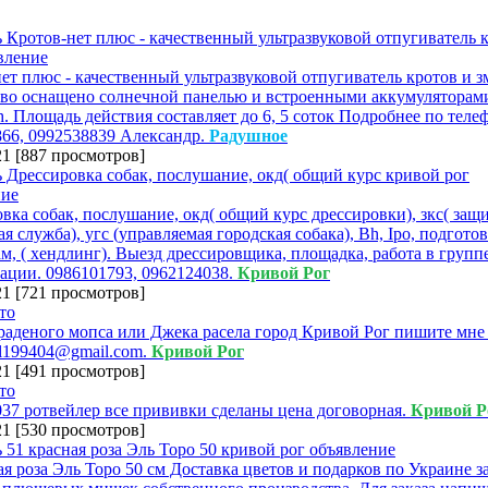
ет плюс - качественный ультразвуковой отпугиватель кротов и з
во оснащено солнечной панелью и встроенными аккумуляторами
. Площадь действия составляет до 6, 5 соток Подробнее по теле
66, 0992538839 Александр.
Радушное
21
[
887 просмотров
]
вка собак, послушание, окд( общий курс дрессировки), зкс( защ
ая служба), угс (управляемая городская собака), Bh, Ipo, подготов
м, ( хендлинг). Выезд дрессировщика, площадка, работа в группе
ации. 0986101793, 0962124038.
Кривой Рог
21
[
721 просмотров
]
аденого мопса или Джека расела город Кривой Рог пишите мне
l199404@gmail.com.
Кривой Рог
21
[
491 просмотров
]
37 ротвейлер все прививки сделаны цена договорная.
Кривой Р
21
[
530 просмотров
]
ая роза Эль Торо 50 см Доставка цветов и подарков по Украине за