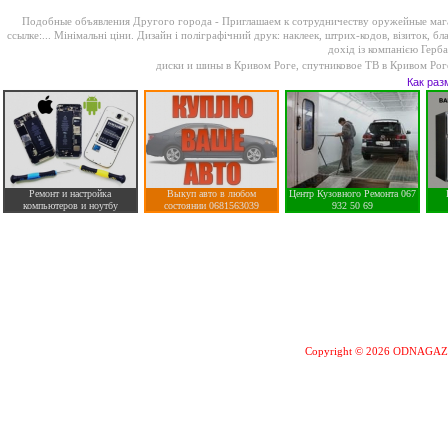
Подобные объявления Другого города -
Приглашаем к сотрудничеству оружейные мага
ссылке:...
Мінімальні ціни. Дизайн і поліграфічний друк: наклеек, штрих-кодов, візиток, бла
дохід із компанією Герба
диски и шины в Кривом Роге
,
спутниковое ТВ в Кривом Рог
Как раз
Ремонт и настройка
Выкуп авто в любом
Центр Кузовного Ремонта 067
компьютеров и ноутбу
состоянии 0681563039
932 50 69
Copyright © 2026 ODNAGA