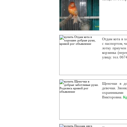
Отдам кота в х
с паспортом, ч
лотку приучен 
корзинка (пер
улицу. тел. 06
Щеночки в до
девочки. Звонк
охранниками
Викторовна.
Кр