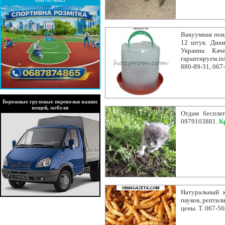
0687874865
Вакуумная поил
12 штук. Диам
Украина. Кач
гарантируем.i
880-89-31, 067
Бережные грузовые перевозки ваших
вещей, мебели
Отдам бесплат
0979103881.
К
Натуральный к
пауков, рептил
цены. Т. 067-5