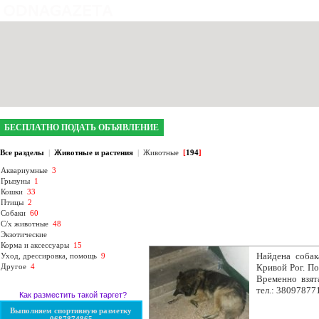
интернет газета №1 в Кривом Роге
БЕСПЛАТНО ПОДАТЬ ОБЪЯВЛЕНИЕ
Все разделы
|
Животные и растения
|
Животные
[
194
]
Аквариумные
3
Грызуны
1
Кошки
33
Птицы
2
Собаки
60
С/х животные
48
Экзотические
Корма и аксессуары
15
Найдена собака
Уход, дрессировка, помощь
9
Другое
4
Кривой Рог. По
Временно взят
тел.: 38097877
Как разместить такой таргет?
Выполняем спортивную разметку