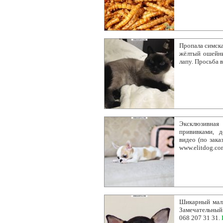
Пропала симска
жёлтый ошейни
лапу. Просьба 
Эксклюзивная
прививками, д
видео (по зака
www.elitdog.co
Шикарный маль
Замечательный 
068 207 31 31.