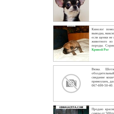
Кинолог помо
выводка, макс
если щенки не 
животного из
породы. Сори
Кривой Рог
Вязка. Шотл
обходительны
свидание коше
прямоушек, даж
067-699-50-40.
Продаю красн
самцы от 500г