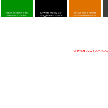
Куплю холодильники,
Купуємо техніку Б/У
Выкуп авто в любом
стиральные машины
холодильники пральні
состоянии 0681563039
Copyright © 2026 ODNAGA