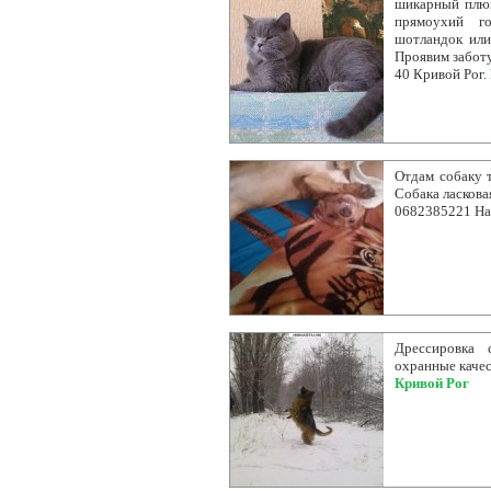
шикарный плюш
прямоухий го
шотландок или
Проявим заботу
40 Кривой Рог.
Отдам собаку т
Собака ласкова
0682385221 На
Дрессировка 
охранные качест
Кривой Рог