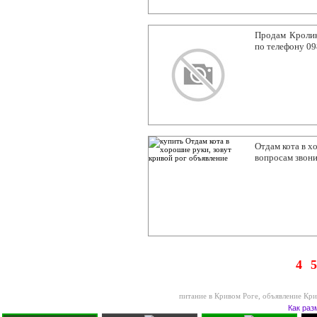
Продам Кролик
по телефону 09
Отдам кота в х
вопросам звон
4
5
питание в Кривом Роге
,
объявление Кри
Как раз