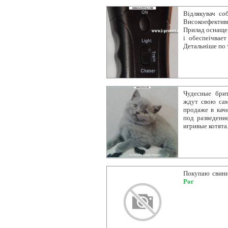
Відлякувач со
Високоефектив
Прилад оснащен
і обеспеічвает
Детальніше по
Чудесные брит
ждут свою са
продаже в кач
под разведени
игривые котята
Покупаю свини
Рог