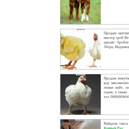
Продам циплят
мастер грей Ве
циплят бройле
30грн, Индюков
Продам инкуба
кур мясояично
ломан вайт, ло
серая, а также
тел. 068600464
Найдена такса
Кривой Рог