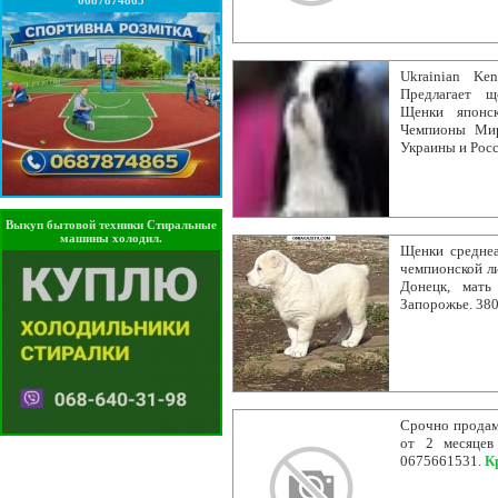
0687874865
Ukrainian Ke
Предлагает щ
Щенки японск
Чемпионы Мир
Украины и Росс
Выкуп бытовой техники Стиральные
машины холодил.
Щенки среднеа
чемпионской ли
Донецк, мать
Запорожье. 38
Срочно продам-
от 2 месяцев
0675661531.
К