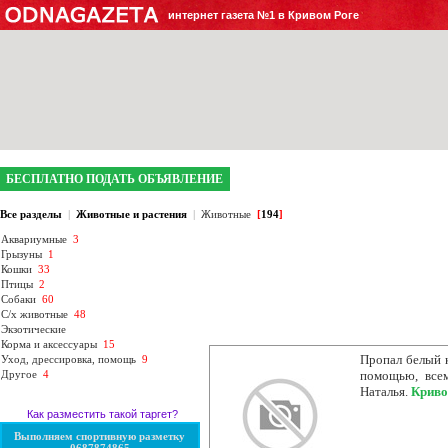
интернет газета №1 в Кривом Роге
БЕСПЛАТНО ПОДАТЬ ОБЪЯВЛЕНИЕ
Все разделы
|
Животные и растения
|
Животные
[
194
]
Аквариумные
3
Грызуны
1
Кошки
33
Птицы
2
Собаки
60
С/х животные
48
Экзотические
Корма и аксессуары
15
Пропал белый к
Уход, дрессировка, помощь
9
Другое
4
помощью, все
Наталья.
Криво
Как разместить такой таргет?
Выполняем спортивную разметку