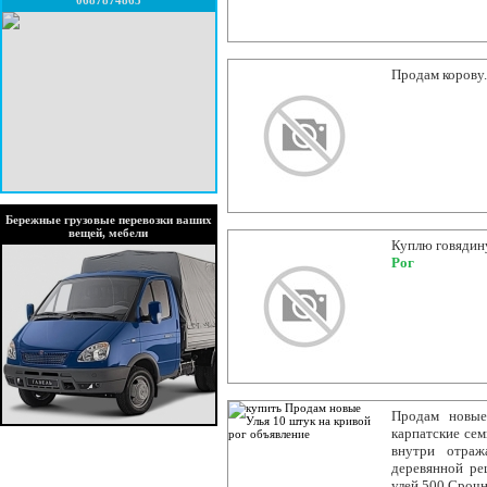
0687874865
Продам корову.
Бережные грузовые перевозки ваших
вещей, мебели
Куплю говядину
Рог
Продам новые
карпатские сем
внутри отраж
деревянной ре
улей 500 Срочн