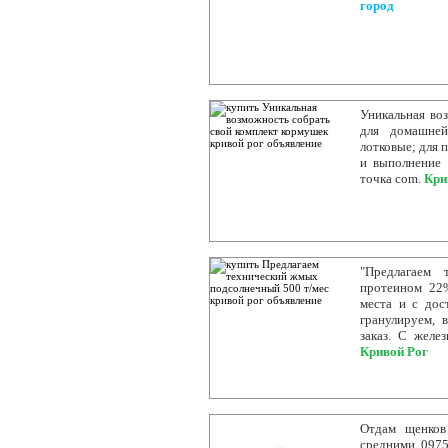
город
Уникальная во
для домашней
лотковые; для 
и выполнение 
точка com.
Кри
"Предлагаем
протеином 22
места и с дос
гранулируем, 
заказ. С желе
Кривой Рог
Отдам щенков
средними. 097