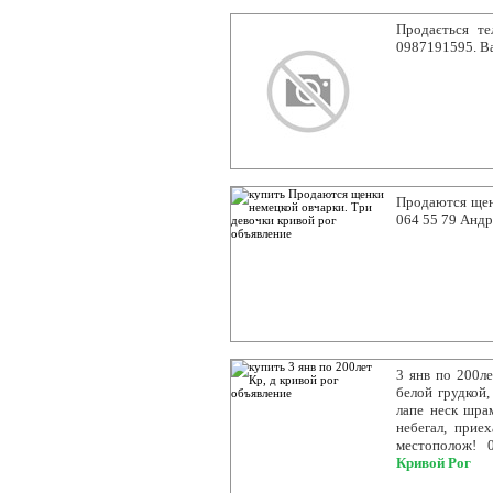
Продається те
0987191595. В
Продаются щенк
064 55 79 Андр
3 янв по 200ле
белой грудкой,
лапе неск шра
небегал, прие
местополож! 
Кривой Рог