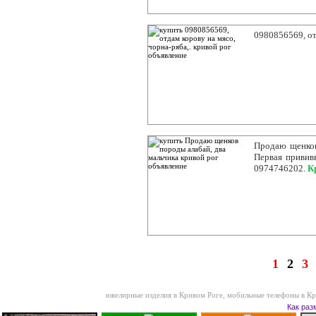
0980856569, от
Продаю щенков
Первая привив
0974746202.
К
1
2
3
ювелирные изделия в Кривом Роге
,
мобильные телефоны в К
Как раз