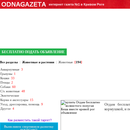
интернет газета №1 в Кривом Роге
БЕСПЛАТНО ПОДАТЬ ОБЪЯВЛЕНИЕ
Все разделы
|
Животные и растения
|
Животные
[
194
]
Аквариумные
3
Грызуны
1
Кошки
33
Птицы
2
Собаки
60
С/х животные
48
Экзотические
Корма и аксессуары
15
Отдам бесплат
Уход, дрессировка, помощь
9
Другое
4
кормушкой, и п
Как разместить такой таргет?
Выполняем спортивную разметку