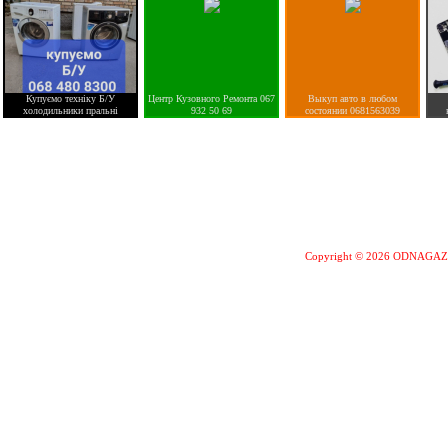
Купуємо техніку Б/У
Центр Кузовного Ремонта 067
Выкуп авто в любом
холодильники пральні
932 50 69
состоянии 0681563039
Copyright © 2026 ODNAGA